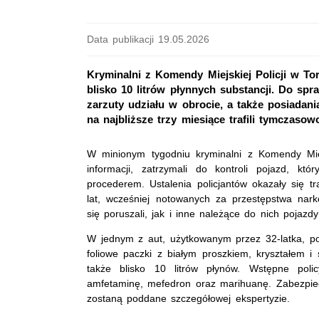
Data publikacji 19.05.2026
Kryminalni z Komendy Miejskiej Policji w To
blisko 10 litrów płynnych substancji. Do spr
zarzuty udziału w obrocie, a także posiadani
na najbliższe trzy miesiące trafili tymczasow
W minionym tygodniu kryminalni z Komendy Miej
informacji, zatrzymali do kontroli pojazd, k
procederem. Ustalenia policjantów okazały się
lat, wcześniej notowanych za przestępstwa nar
się poruszali, jak i inne należące do nich pojazd
W jednym z aut, użytkowanym przez 32-latka, poli
foliowe paczki z białym proszkiem, kryształem 
także blisko 10 litrów płynów. Wstępne policyj
amfetaminę, mefedron oraz marihuanę. Zabezpieczo
zostaną poddane szczegółowej ekspertyzie.