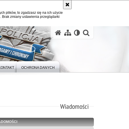
ych plików, to zgadzasz się na ich użycie
. Brak zmiany ustawienia przeglądarki
otwórz wysz
KONTAKT
OCHRONA DANYCH
Wiadomości
ADOMOŚCI