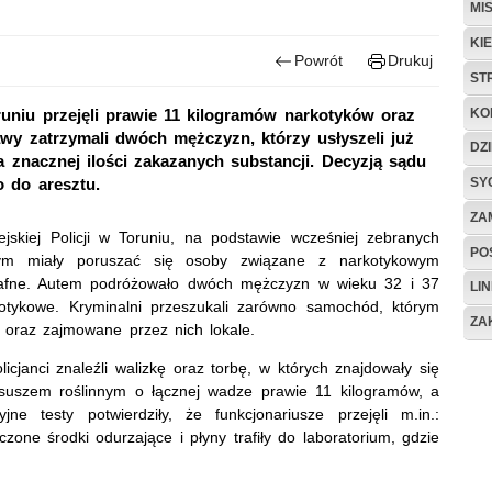
MI
KI
Powrót
Drukuj
ST
KO
runiu przejęli prawie 11 kilogramów narkotyków oraz
awy zatrzymali dwóch mężczyzn, którzy usłyszeli już
DZ
a znacznej ilości zakazanych substancji. Decyzją sądu
SY
o do aresztu.
ZA
skiej Policji w Toruniu, na podstawie wcześniej zebranych
POS
tórym miały poruszać się osoby związane z narkotykowym
 trafne. Autem podróżowało dwóch mężczyzn w wieku 32 i 37
LIN
kotykowe. Kryminalni przeszukali zarówno samochód, którym
ZA
y oraz zajmowane przez nich lokale.
cjanci znaleźli walizkę oraz torbę, w których znajdowały się
i suszem roślinnym o łącznej wadze prawie 11 kilogramów, a
ne testy potwierdziły, że funkcjonariusze przejęli m.in.:
ne środki odurzające i płyny trafiły do laboratorium, gdzie