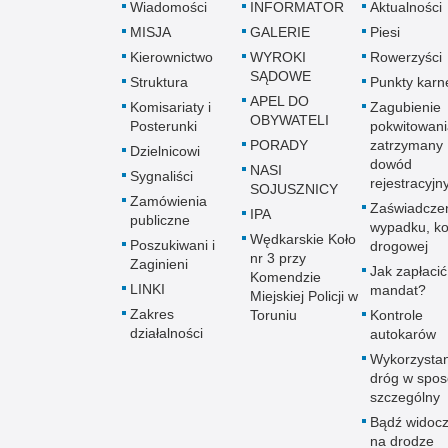
Wiadomości
INFORMATOR
Aktualności
MISJA
GALERIE
Piesi
Kierownictwo
WYROKI
Rowerzyści
SĄDOWE
Struktura
Punkty karn
APEL DO
Komisariaty i
Zagubienie
OBYWATELI
Posterunki
pokwitowani
PORADY
zatrzymany
Dzielnicowi
dowód
NASI
Sygnaliści
rejestracyjn
SOJUSZNICY
Zamówienia
Zaświadczen
IPA
publiczne
wypadku, kol
Wędkarskie Koło
Poszukiwani i
drogowej
nr 3 przy
Zaginieni
Jak zapłacić
Komendzie
LINKI
mandat?
Miejskiej Policji w
Zakres
Toruniu
Kontrole
działalności
autokarów
Wykorzystan
dróg w spo
szczególny
Bądź widoc
na drodze