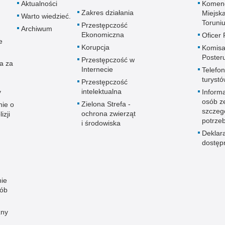
Aktualności
Komen
Zakres działania
Miejska
Warto wiedzieć.
Toruni
Przestępczość
Archiwum
Ekonomiczna
Oficer
e
Korupcja
Komisar
Poster
Przestępczość w
a za
Internecie
Telefon
turyst
Przestępczość
intelektualna
y
Informa
osób z
Zielona Strefa -
ie o
szczeg
ochrona zwierząt
izji
potrze
i środowiska
Deklar
dostęp
ie
sób
zny