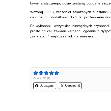
kryminalistycznego, gdzie zostaną poddane szc
Wczoraj (3.06), właściciel zakazanych substancji 
co grozi mu dodatkowo do 3 lat pozbawienia wo
Po wykonaniu wszystkich niezbędnych czynności z
prosto do celi zakładu karnego. Zgodnie z dys
„za kratami” najbliższy rok i 7 miesięcy.
Ocena: 5/5 (1)
Udostępnij
Udostępnij