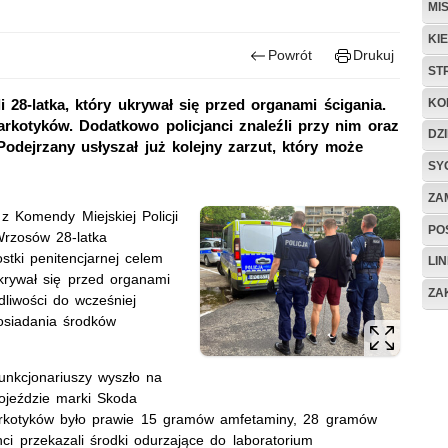
MI
KI
Powrót
Drukuj
ST
KO
28-latka, który ukrywał się przed organami ścigania.
rkotyków. Dodatkowo policjanci znaleźli przy nim oraz
DZ
dejrzany usłyszał już kolejny zarzut, który może
SY
ZA
z Komendy Miejskiej Policji
POS
 Wrzosów 28-latka
tki penitencjarnej celem
LIN
krywał się przed organami
ZA
dliwości do wcześniej
osiadania środków
nkcjonariuszy wyszło na
pojeździe marki Skoda
rkotyków było prawie 15 gramów amfetaminy, 28 gramów
nci przekazali środki odurzające do laboratorium