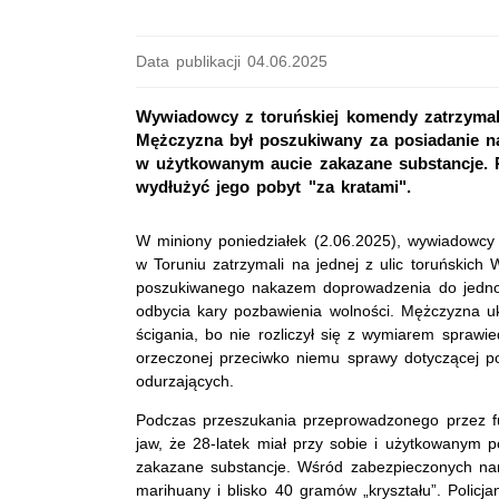
Data publikacji 04.06.2025
Wywiadowcy z toruńskiej komendy zatrzymali 
Mężczyzna był poszukiwany za posiadanie na
w użytkowanym aucie zakazane substancje. Po
wydłużyć jego pobyt "za kratami".
W miniony poniedziałek (2.06.2025), wywiadowcy 
w Toruniu zatrzymali na jednej z ulic toruńskich
poszukiwanego nakazem doprowadzenia do jednos
odbycia kary pozbawienia wolności. Mężczyzna u
ścigania, bo nie rozliczył się z wymiarem sprawie
orzeczonej przeciwko niemu sprawy dotyczącej p
odurzających.
Podczas przeszukania przeprowadzonego przez fu
jaw, że 28-latek miał przy sobie i użytkowanym 
zakazane substancje. Wśród zabezpieczonych na
marihuany i blisko 40 gramów „kryształu”. Policja