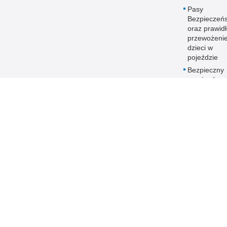
Pasy
Bezpieczeń
oraz prawid
przewożeni
dzieci w
pojeździe
Bezpieczny
przejazd
Wybrane
przepisy pr
dotyczące r
drogowego
Fotoprzestr
Archiwum
Policja online
Biuletyn Informacji
BIP KMP 