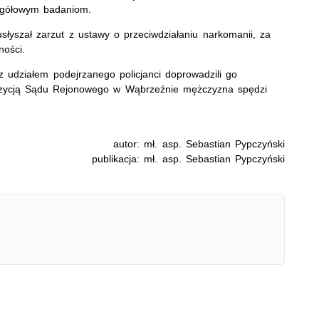
zegółowym badaniom.
usłyszał zarzut z ustawy o przeciwdziałaniu narkomanii, za
lności.
 udziałem podejrzanego policjanci doprowadzili go
pozycją Sądu Rejonowego w Wąbrzeźnie mężczyzna spędzi
autor: mł. asp. Sebastian Pypczyński
publikacja: mł. asp. Sebastian Pypczyński