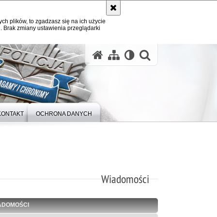
ych plików, to zgadzasz się na ich użycie
. Brak zmiany ustawienia przeglądarki
otwórz wysz
KONTAKT
OCHRONA DANYCH
Wiadomości
ADOMOŚCI