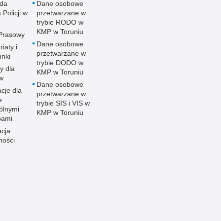
da
Dane osobowe
 Policji w
przetwarzane w
u
trybie RODO w
KMP w Toruniu
 Prasowy
Dane osobowe
iaty i
przetwarzane w
unki
trybie DODO w
y dla
KMP w Toruniu
ów
Dane osobowe
cje dla
przetwarzane w
e
trybie SIS i VIS w
ólnymi
KMP w Toruniu
bami
acja
ności