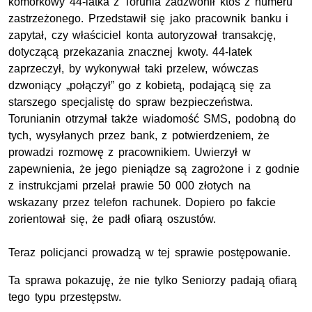
komórkowy 44-latka z Torunia zadzwonił ktoś z numeru
zastrzeżonego. Przedstawił się jako pracownik banku i
zapytał, czy właściciel konta autoryzował transakcję,
dotyczącą przekazania znacznej kwoty. 44-latek
zaprzeczył, by wykonywał taki przelew, wówczas
dzwoniący „połączył” go z kobietą, podającą się za
starszego specjalistę do spraw bezpieczeństwa.
Torunianin otrzymał także wiadomość SMS, podobną do
tych, wysyłanych przez bank, z potwierdzeniem, że
prowadzi rozmowę z pracownikiem. Uwierzył w
zapewnienia, że jego pieniądze są zagrożone i z godnie
z instrukcjami przelał prawie 50 000 złotych na
wskazany przez telefon rachunek. Dopiero po fakcie
zorientował się, że padł ofiarą oszustów.
Teraz policjanci prowadzą w tej sprawie postępowanie.
Ta sprawa pokazuję, że nie tylko Seniorzy padają ofiarą
tego typu przestępstw.