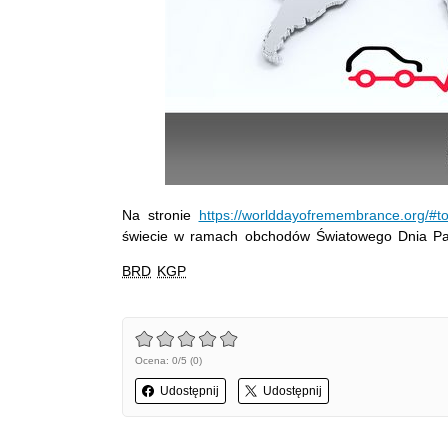
Na stronie
https://worlddayofremembrance.org/#t
świecie w ramach obchodów Światowego Dnia Pa
BRD
KGP
Ocena: 0/5 (0)
Udostępnij
Udostępnij