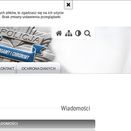
ych plików, to zgadzasz się na ich użycie
. Brak zmiany ustawienia przeglądarki
otwórz wysz
KONTAKT
OCHRONA DANYCH
Wiadomości
ADOMOŚCI