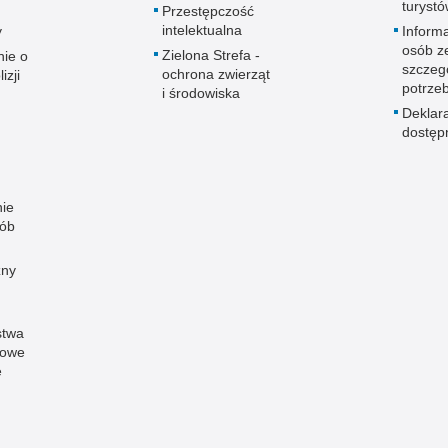
turyst
Przestępczość
intelektualna
y
Informa
osób z
Zielona Strefa -
ie o
szczeg
ochrona zwierząt
izji
potrze
i środowiska
Deklar
dostęp
ie
sób
zny
stwa
łowe
e