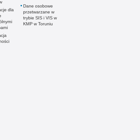
ów
Dane osobowe
cje dla
przetwarzane w
e
trybie SIS i VIS w
ólnymi
KMP w Toruniu
bami
acja
ności