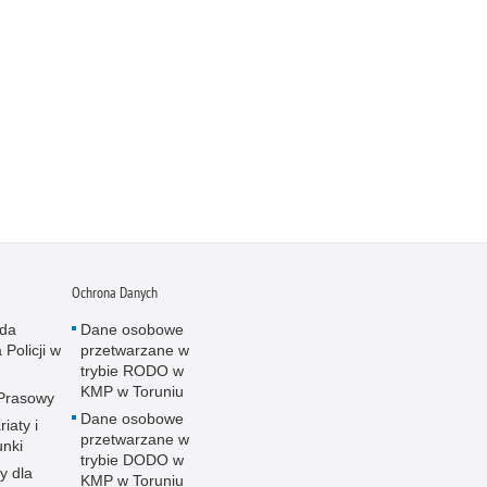
Ochrona Danych
da
Dane osobowe
 Policji w
przetwarzane w
u
trybie RODO w
KMP w Toruniu
 Prasowy
Dane osobowe
iaty i
przetwarzane w
unki
trybie DODO w
y dla
KMP w Toruniu