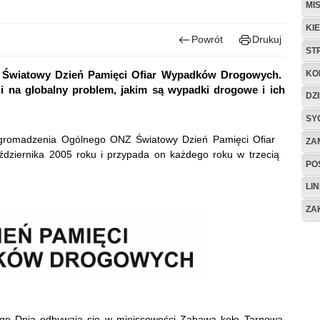
MI
KI
Powrót
Drukuj
ST
KO
da Światowy Dzień Pamięci Ofiar Wypadków Drogowych.
i na globalny problem, jakim są wypadki drogowe i ich
DZ
SY
 Zgromadzenia Ogólnego ONZ Światowy Dzień Pamięci Ofiar
ZA
ziernika 2005 roku i przypada on każdego roku w trzecią
POS
LIN
ZA
ego Dnia odbywają się w miejscowości Zabawa koło Tarnowa