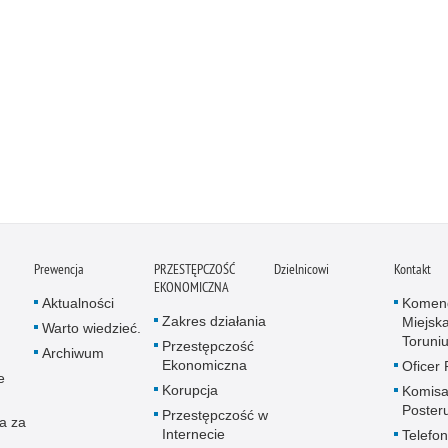
Prewencja
PRZESTĘPCZOŚĆ
Dzielnicowi
Kontakt
EKONOMICZNA
Aktualności
Komen
Zakres działania
Miejska
Warto wiedzieć.
Toruni
Przestępczość
Archiwum
Ekonomiczna
Oficer
e
Korupcja
Komisar
Poster
Przestępczość w
a za
Internecie
Telefon