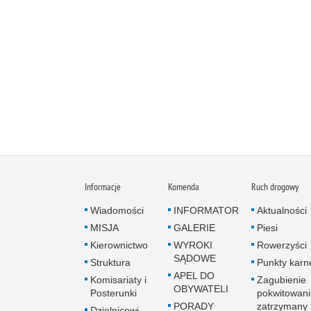
Informacje
Komenda
Ruch drogowy
Wiadomości
INFORMATOR
Aktualności
MISJA
GALERIE
Piesi
Kierownictwo
WYROKI
Rowerzyści
SĄDOWE
Struktura
Punkty karn
APEL DO
Komisariaty i
Zagubienie
OBYWATELI
Posterunki
pokwitowani
PORADY
zatrzymany
Dzielnicowi