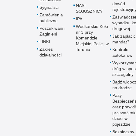
dowód
NASI
Sygnaliści
rejestracyjn
SOJUSZNICY
Zamówienia
Zaświadczen
IPA
publiczne
wypadku, kol
Wędkarskie Koło
Poszukiwani i
drogowej
nr 3 przy
Zaginieni
Jak zapłacić
Komendzie
LINKI
mandat?
Miejskiej Policji w
Zakres
Toruniu
Kontrole
działalności
autokarów
Wykorzystan
dróg w spo
szczególny
Bądź widoc
na drodze
Pasy
Bezpieczeń
oraz prawid
przewożeni
dzieci w
pojeździe
Bezpieczny