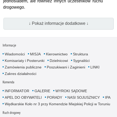
jednośladem, ale również innych uczestników ruchu
drogowego.
↓ Pokaż informacje dodatkowe ↓
Informacje
Wiadomości
MISJA
Kierownictwo
Struktura
Komisariaty i Posterunki
Dzielnicowi
Sygnaliści
Zamówienia publiczne
Poszukiwani i Zaginieni
LINKI
Zakres działalności
Komenda
INFORMATOR
GALERIE
WYROKI SĄDOWE
APEL DO OBYWATELI
PORADY
NASI SOJUSZNICY
IPA
Wędkarskie Koło nr 3 przy Komendzie Miejskiej Policji w Toruniu
Ruch drogowy