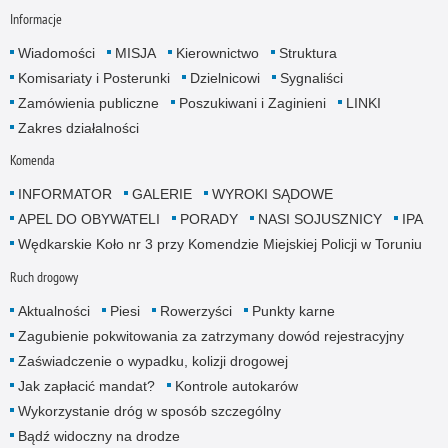
Informacje
Wiadomości
MISJA
Kierownictwo
Struktura
Komisariaty i Posterunki
Dzielnicowi
Sygnaliści
Zamówienia publiczne
Poszukiwani i Zaginieni
LINKI
Zakres działalności
Komenda
INFORMATOR
GALERIE
WYROKI SĄDOWE
APEL DO OBYWATELI
PORADY
NASI SOJUSZNICY
IPA
Wędkarskie Koło nr 3 przy Komendzie Miejskiej Policji w Toruniu
Ruch drogowy
Aktualności
Piesi
Rowerzyści
Punkty karne
Zagubienie pokwitowania za zatrzymany dowód rejestracyjny
Zaświadczenie o wypadku, kolizji drogowej
Jak zapłacić mandat?
Kontrole autokarów
Wykorzystanie dróg w sposób szczególny
Bądź widoczny na drodze