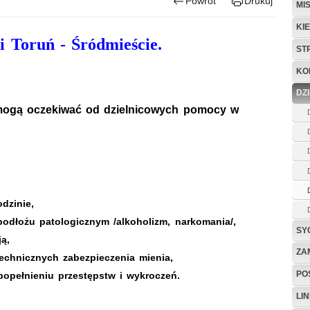
Powrót
Drukuj
MI
KI
i Toruń - Śródmieście.
ST
KO
DZ
mogą oczekiwać od dzielnicowych pomocy w
dzinie,
dłożu patologicznym /alkoholizm, narkomania/,
SY
ą,
ZA
echnicznych zabezpieczenia mienia,
POS
popełnieniu przestępstw i wykroczeń.
LIN