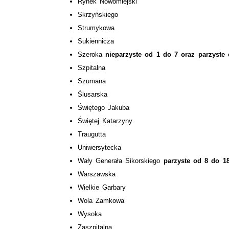
Rynek Nowomiejski
Skrzyńskiego
Strumykowa
Sukiennicza
Szeroka
nieparzyste od 1 do 7 oraz parzyste
Szpitalna
Szumana
Ślusarska
Świętego Jakuba
Świętej Katarzyny
Traugutta
Uniwersytecka
Wały Generała Sikorskiego
parzyste od 8 do 1
Warszawska
Wielkie Garbary
Wola Zamkowa
Wysoka
Zaszpitalna