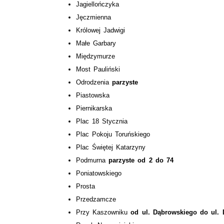
Jagiellończyka
Jęczmienna
Królowej Jadwigi
Małe Garbary
Międzymurze
Most Pauliński
Odrodzenia
parzyste
Piastowska
Piernikarska
Plac 18 Stycznia
Plac Pokoju Toruńskiego
Plac Świętej Katarzyny
Podmurna
parzyste od 2 do 74
Poniatowskiego
Prosta
Przedzamcze
Przy Kaszowniku
od ul. Dąbrowskiego do ul. 