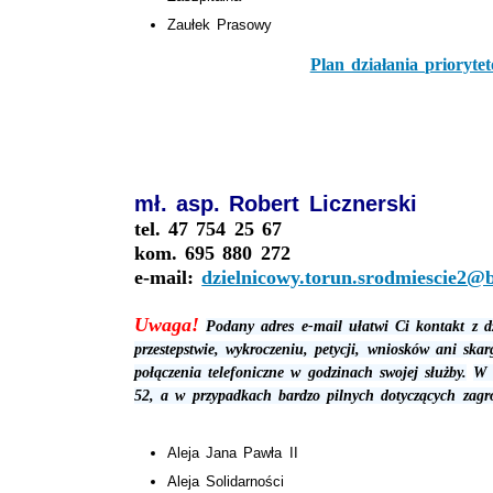
Zaułek Prasowy
Plan działania prioryt
mł. asp. Robert Licznerski
tel. 47 754 25 67
kom. 695 880 272
e-mail:
dzielnicowy.torun.srodmiescie2@bg
Uwaga!
Podany adres e-mail ułatwi Ci kontakt z d
przestepstwie, wykroczeniu, petycji, wniosków ani ska
połączenia telefoniczne w godzinach swojej służby.
W 
52, a w przypadkach bardzo pilnych dotyczących zagr
Aleja Jana Pawła II
Aleja Solidarności