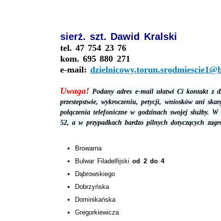
sierż. szt. Dawid Kralski
tel. 47 754 23 76
kom. 695 880 271
e-mail:
dzielnicowy.torun.srodmiescie1@bg
Uwaga!
Podany adres e-mail ułatwi Ci kontakt z d
przestepstwie, wykroczeniu, petycji, wniosków ani ska
połączenia telefoniczne w godzinach swojej służby.
W 
52, a w przypadkach bardzo pilnych dotyczących zagr
Browarna
Bulwar Filadelfijski
od 2 do 4
Dąbrowskiego
Dobrzyńska
Dominikańska
Gregorkiewicza