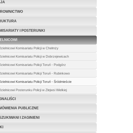
SJA
EROWNICTWO
RUKTURA
MISARIATY I POSTERUNKI
IELNICOWI
Dzielnicowi Komisariatu Policji w Chełmży
Dzielnicowi Komisariatu Policji w Dobrzejewicach
Dzielnicowi Komisariatu Policji Toruń - Podgórz
Dzielnicowi Komisariatu Policji Toruń - Rubinkowo
Dzielnicowi Komisariatu Policji Toruń - Śródmieście
Dzielnicowi Posterunku Policji w Złejwsi Wielkiej
GNALIŚCI
MÓWIENIA PUBLICZNE
ZUKIWANI I ZAGINIENI
KI