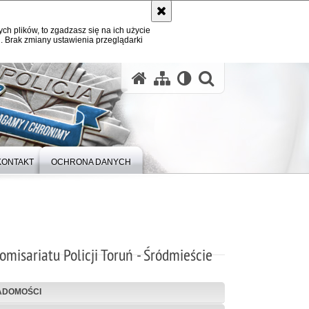
ych plików, to zgadzasz się na ich użycie
. Brak zmiany ustawienia przeglądarki
otwórz wysz
KONTAKT
OCHRONA DANYCH
omisariatu Policji Toruń - Śródmieście
ADOMOŚCI