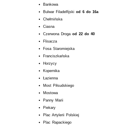
Bankowa
Bulwar Filadelfijski
od 6 do 16a
Chełmińska
Ciasna
Czerwona Droga
od 22 do 40
Flisacza
Fosa Staromiejska
Franciszkańska
Horzycy
Kopernika
Łazienna
Most Piłsudskiego
Mostowa
Panny Marii
Piekary
Plac Artylerii Polskiej
Plac Rapackiego